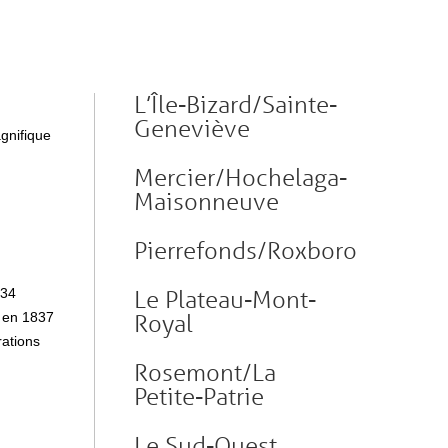
L’Île-Bizard/Sainte-
Geneviève
gnifique
Mercier/Hochelaga-
Maisonneuve
Pierrefonds/Roxboro
 34
Le Plateau-Mont-
e en 1837
Royal
rations
Rosemont/La
Petite-Patrie
Le Sud-Ouest