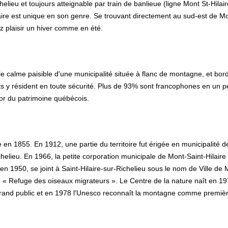
helieu et toujours atteignable par train de banlieue (ligne Mont St-Hilai
ilaire est unique en son genre. Se trouvant directement au sud-est de M
ez plaisir un hiver comme en été.
 le calme paisible d'une municipalité située à flanc de montagne, et bor
nts y résident en toute sécurité. Plus de 93% sont francophones en un 
or du patrimoine québécois.
e en 1855. En 1912, une partie du territoire fut érigée en municipalité de
ichelieu. En 1966, la petite corporation municipale de Mont-Saint-Hilaire 
en 1950, se joint à Saint-Hilaire-sur-Richelieu sous le nom de Ville de 
é « Refuge des oiseaux migrateurs ». Le Centre de la nature naît en 197
grand public et en 1978 l'Unesco reconnaît la montagne comme premiè