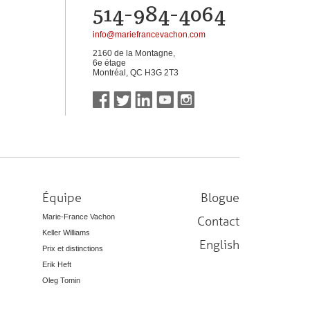
514-984-4064
info@mariefrancevachon.com
2160 de la Montagne,
6e étage
Montréal, QC H3G 2T3
Équipe
Blogue
Marie-France Vachon
Contact
Keller Williams
English
Prix et distinctions
Erik Heft
Oleg Tomin