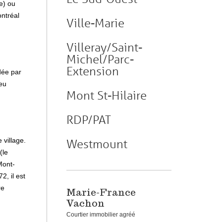
re) ou
ontréal
Ville-Marie
Villeray/Saint-
Michel/Parc-
Extension
dée par
peu
Mont St-Hilaire
RDP/PAT
 village.
Westmount
(le
Mont-
2, il est
re
Marie-France
Vachon
Courtier immobilier agréé