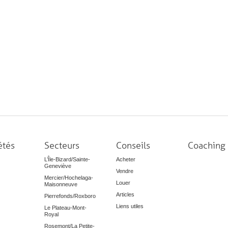
étés
Secteurs
Conseils
Coaching
L’Île-Bizard/Sainte-
Acheter
Geneviève
Vendre
Mercier/Hochelaga-
Louer
Maisonneuve
Articles
Pierrefonds/Roxboro
Liens utiles
Le Plateau-Mont-
Royal
Rosemont/La Petite-