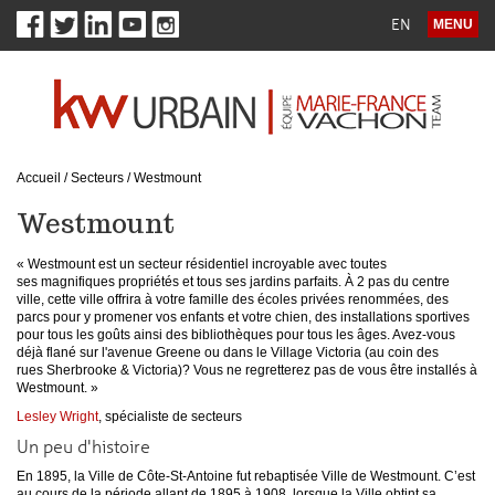
EN
MENU
Accueil
/
Secteurs
/
Westmount
Westmount
«
Westmount est un secteur résidentiel incroyable avec toutes
ses magnifiques propriétés et tous ses jardins parfaits. À 2 pas du centre
ville, cette ville offrira à votre famille des écoles privées renommées, des
parcs pour y promener vos enfants et votre chien, des installations sportives
pour tous les goûts ainsi des bibliothèques pour tous les âges. Avez-vous
déjà flané sur l'avenue Greene ou dans le Village Victoria (au coin des
rues Sherbrooke & Victoria)? Vous ne regretterez pas de vous être installés à
Westmount.
»
Lesley Wright
, spécialiste de secteurs
Un peu d'histoire
En 1895, la Ville de Côte-St-Antoine fut rebaptisée Ville de Westmount. C’est
au cours de la période allant de 1895 à 1908, lorsque la Ville obtint sa