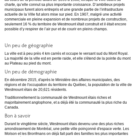
charte, qu’elle connut sa plus importante croissance. D’ambitieux projets
municipaux furent alors entrepris et une grande partie de l’infrastructure
actuelle de la Ville fut alors mise sur pied.
En 1907, malgré une activité
commerciale en pleine expansion et de nombreux projets de construction,
seulement 16 % du territoire de Westmount était construit et il était encore
possible d’y respirer de l’air pur et de courir en pleins champs.
Un peu de géographie
La ville est à peu près 4 km carrés et occupe le versant sud du Mont Royal.
La majorité de la ville est en pente raide, et elle s'étend de la pointe du mont
au Plateau au pied du mont.
Un peu de démographie
En décembre 2015, d'après le Ministère des affaires municipales, des
régions et de l'occupation du territoire du Québec, la population de la ville de
Westmount étais de 20,621 résidents.
Traditionnellement la communauté de Westmount étais riches et
majoritairement anglophone, et a déjà été la communauté la plus riche du
Canada.
Bon à savoir
Durant le vingtième siècle, Westmount étais devenu une des plus riches
arrondissement de Montréal, une petite ville poinçonné d'espace verte. Les
Molson et les Bronfmans on déjà fait parti des familles les plus importantes